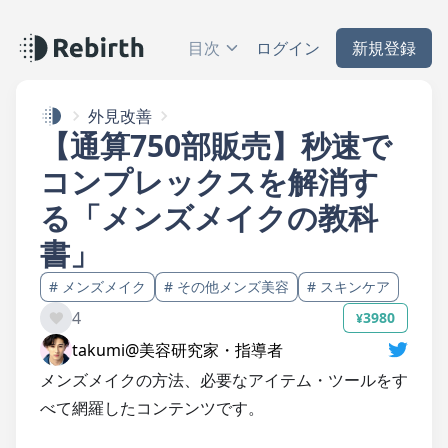
目次
ログイン
新規登録
外見改善
【通算750部販売】秒速で
コンプレックスを解消す
る「メンズメイクの教科
書」
#
メンズメイク
#
その他メンズ美容
#
スキンケア
4
3980
¥
takumi@美容研究家・指導者
メンズメイクの方法、必要なアイテム・ツールをす
べて網羅したコンテンツです。